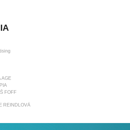
IA
tising
A AGE
MPIA
EŠ FOFF
ICE REINDLOVÁ