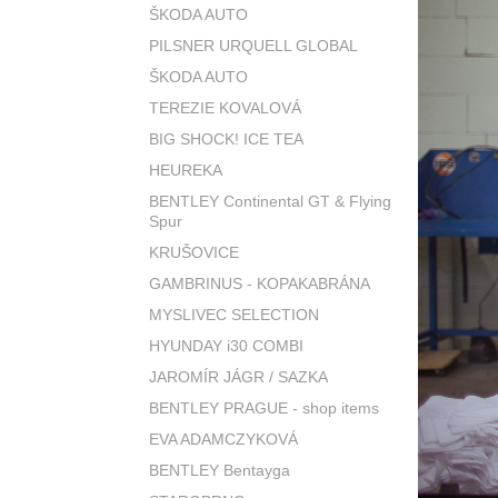
ŠKODA AUTO
PILSNER URQUELL GLOBAL
ŠKODA AUTO
TEREZIE KOVALOVÁ
BIG SHOCK! ICE TEA
HEUREKA
BENTLEY Continental GT & Flying
Spur
KRUŠOVICE
GAMBRINUS - KOPAKABRÁNA
MYSLIVEC SELECTION
HYUNDAY i30 COMBI
JAROMÍR JÁGR / SAZKA
BENTLEY PRAGUE - shop items
EVA ADAMCZYKOVÁ
BENTLEY Bentayga